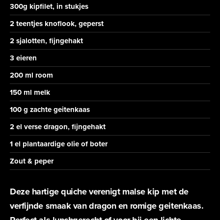
Deel een
300g kipfilet, in stukjes
2 teentjes knoflook, geperst
2 sjalotten, fijngehakt
3 eieren
koe
200 ml room
150 ml melk
100 g zachte geitenkaas
2 el verse dragon, fijngehakt
Kip
1 el plantaardige olie of boter
Zout & peper
Deze hartige quiche verenigt malse kip met de
verfijnde smaak van dragon en romige geitenkaas.