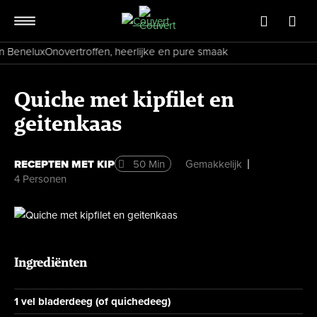
in Benelux
Onovertroffen, heerlijke en pure smaak
Quiche met kipfilet en
geitenkaas
RECEPTEN MET KIP
50 Min
Gemakkelijk
4 Personen
Ingrediënten
1 vel bladerdeeg (of quichedeeg)