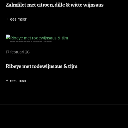
Zalmfilet met citroen, dille & witte wijnsaus
lees meer
RECEPTEN MET KOE
Home
Nieuws
17 februari 26
Recepten
Ons verhaal
Ribeye met rodewijnsaus & tijm
Cadeaubon
Veel gestelde vragen
Contact pagina
lees meer